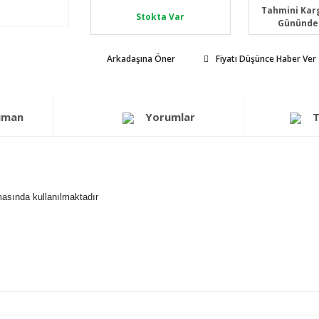
Tahmini Karg
Stokta Var
Gününde
Arkadaşına Öner
Fiyatı Düşünce Haber Ver
üman
Yorumlar
T
lmasında kullanılmaktadır