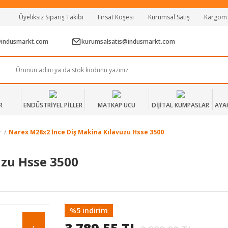
Tüm Alışverişlerde Vade Farksız 2 Taksit!
Üyeliksiz Sipariş Takibi
Fırsat Köşesi
Kurumsal Satış
Kargom
Mağazadan Teslim & Kolay İade
Hızlı Teslimat Siparişlerinizde Aynı Gün Kargo!
@indusmarkt.com
kurumsalsatis@indusmarkt.com
R
ENDÜSTRİYEL PİLLER
MATKAP UCU
DİJİTAL KUMPASLAR
AYA
r
Narex M28x2 İnce Diş Makina Kılavuzu Hsse 3500
uzu Hsse 3500
%5 indirim