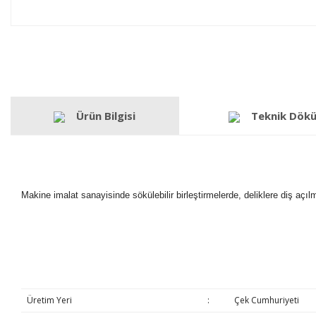
Ürün Bilgisi
Teknik Dök
Makine imalat sanayisinde sökülebilir birleştirmelerde, deliklere diş açı
Üretim Yeri
:
Çek Cumhuriyeti