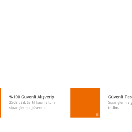
a yetersiz gördüğünüz noktaları öneri formunu kullanarak tarafımıza iletebi
Bu ürüne ilk yorumu siz yapın!
Yorum Yaz
%100 Güvenli Alışveriş
Güvenli Te
256Bit SSL Sertifikası ile tüm
Siparişleriniz
siparişleriniz güvende.
teslim.