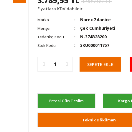
3.789,55 TL
3.989,00 TL
Fiyatlara KDV dahildir.
Narex Zdanice
Marka
Çek Cumhuriyeti
Menşei
N-374B28200
Tedarikçi Kodu
SKU000011757
Stok Kodu
SEPETE EKLE
Ertesi Gün Teslim
Kargo 
Teknik Döküman