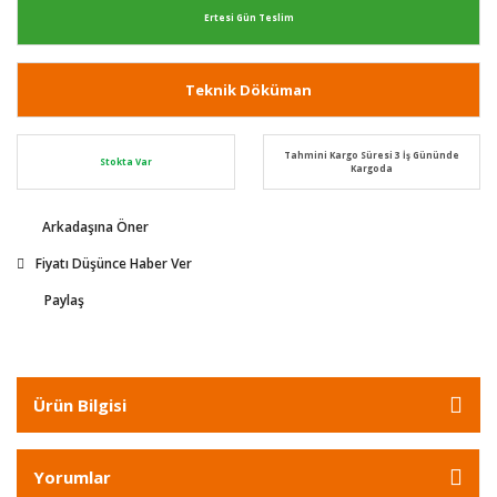
Ertesi Gün Teslim
Teknik Döküman
Tahmini Kargo Süresi 3 İş Gününde
Stokta Var
Kargoda
Arkadaşına Öner
Fiyatı Düşünce Haber Ver
Paylaş
Ürün Bilgisi
Yorumlar