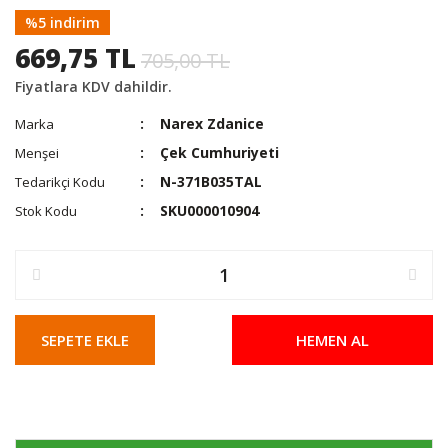
%5 indirim
669,75 TL
705,00 TL
Fiyatlara KDV dahildir.
Narex Zdanice
Marka
Çek Cumhuriyeti
Menşei
N-371B035TAL
Tedarikçi Kodu
SKU000010904
Stok Kodu
SEPETE EKLE
HEMEN AL