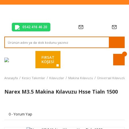
Tüm Alışverişlerde Vade Farksız 2 Taksit!
Mağazadan Teslim & Kolay İade
Hızlı Teslimat Siparişlerinizde Aynı Gün Kargo!
0542 416 46 20
FIRSAT
KÖŞESİ
Anasayfa
Kesici Takımlar
Kılavuzlar
Makina Kılavuzu
Üniversal Kılavuzları
Narex M3.5 Makina Kılavuzu Hsse Tialn 1500
0 - Yorum Yap