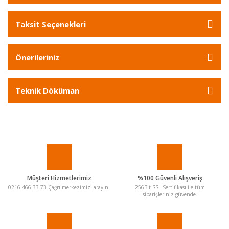
Taksit Seçenekleri
Önerileriniz
Teknik Döküman
Müşteri Hizmetlerimiz
%100 Güvenli Alışveriş
0216 466 33 73 Çağrı merkezimizi arayın.
256Bit SSL Sertifikası ile tüm
siparişleriniz güvende.