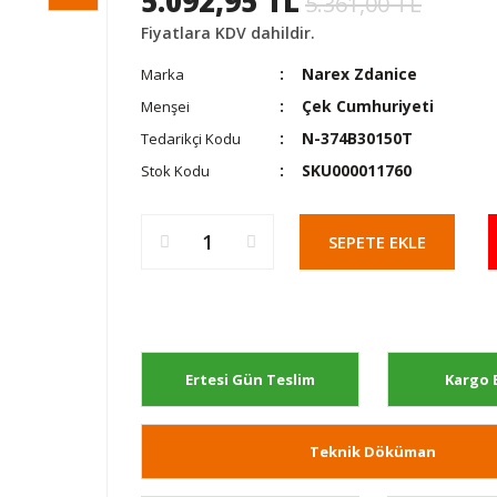
5.092,95 TL
5.361,00 TL
Fiyatlara KDV dahildir.
Narex Zdanice
Marka
Çek Cumhuriyeti
Menşei
N-374B30150T
Tedarikçi Kodu
SKU000011760
Stok Kodu
SEPETE EKLE
Ertesi Gün Teslim
Kargo 
Teknik Döküman