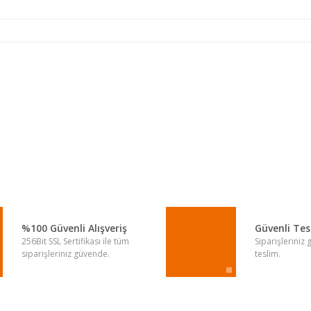
a yetersiz gördüğünüz noktaları öneri formunu kullanarak tarafımıza iletebi
Bu ürüne ilk yorumu siz yapın!
Yorum Yaz
%100 Güvenli Alışveriş
Güvenli Te
256Bit SSL Sertifikası ile tüm
Siparişleriniz
siparişleriniz güvende.
teslim.