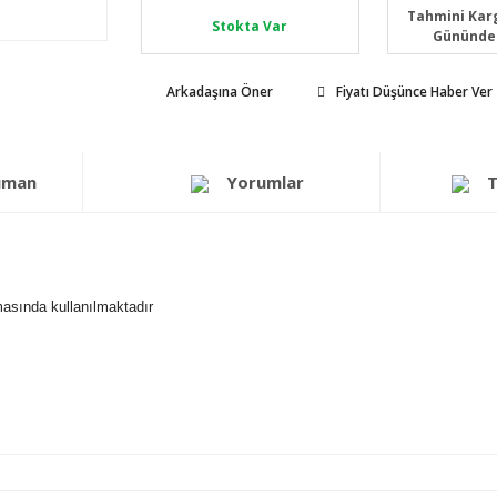
Tahmini Karg
Stokta Var
Gününde
Arkadaşına Öner
Fiyatı Düşünce Haber Ver
üman
Yorumlar
T
lmasında kullanılmaktadır