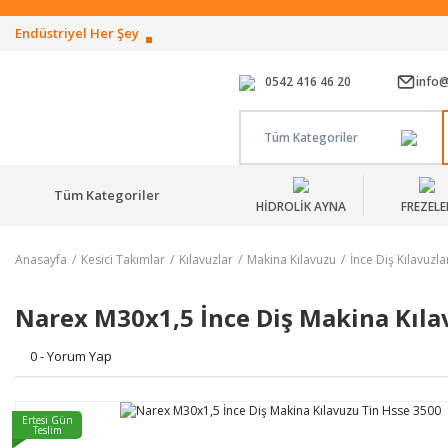
Endüstriyel Her Şey
0542 416 46 20
info
Tüm Kategoriler
Tüm Kategoriler
HİDROLİK AYNA
FREZELE
Anasayfa
Kesici Takımlar
Kılavuzlar
Makina Kılavuzu
İnce Diş Kılavuzla
Narex M30x1,5 İnce Diş Makina Kıla
0 - Yorum Yap
Ertesi Gün
Teslim