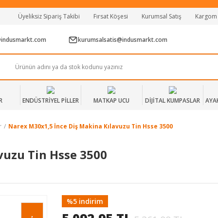
Tüm Alışverişlerde Vade Farksız 2 Taksit!
Üyeliksiz Sipariş Takibi
Fırsat Köşesi
Kurumsal Satış
Kargom
Mağazadan Teslim & Kolay İade
Hızlı Teslimat Siparişlerinizde Aynı Gün Kargo!
@indusmarkt.com
kurumsalsatis@indusmarkt.com
R
ENDÜSTRİYEL PİLLER
MATKAP UCU
DİJİTAL KUMPASLAR
AYA
r
Narex M30x1,5 İnce Diş Makina Kılavuzu Tin Hsse 3500
vuzu Tin Hsse 3500
%5 indirim