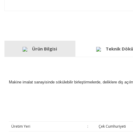
Ürün Bilgisi
Teknik Dök
Makine imalat sanayisinde sökülebilir birleştirmelerde, deliklere diş açı
Üretim Yeri
:
Çek Cumhuriyeti