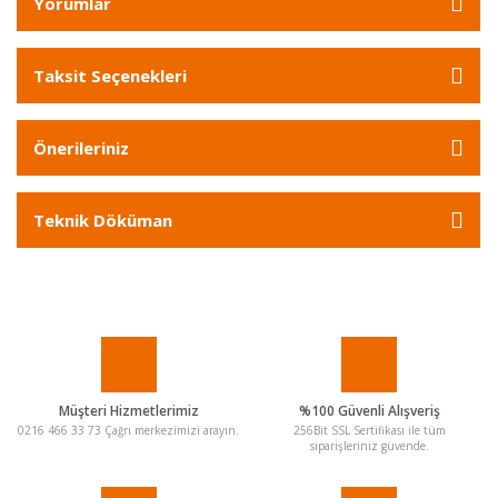
Yorumlar
Taksit Seçenekleri
Önerileriniz
Teknik Döküman
Müşteri Hizmetlerimiz
%100 Güvenli Alışveriş
0216 466 33 73 Çağrı merkezimizi arayın.
256Bit SSL Sertifikası ile tüm
siparişleriniz güvende.