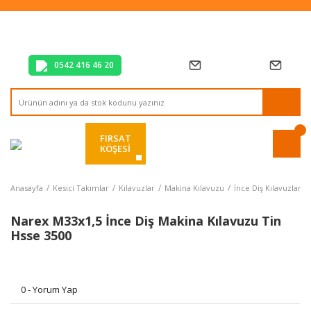
Tüm Alışverişlerde Vade Farksız 2 Taksit!
Mağazadan Teslim & Kolay İade
Hızlı Teslimat Siparişlerinizde Aynı Gün Kargo!
0542 416 46 20
FIRSAT
KÖŞESİ
Anasayfa
Kesici Takımlar
Kılavuzlar
Makina Kılavuzu
İnce Diş Kılavuzlar
Narex M33x1,5 İnce Diş Makina Kılavuzu Tin
Hsse 3500
0 - Yorum Yap