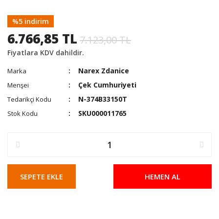
%5 indirim
6.766,85 TL
7.123,00 TL
Fiyatlara KDV dahildir.
Narex Zdanice
Marka
Çek Cumhuriyeti
Menşei
N-374B33150T
Tedarikçi Kodu
SKU000011765
Stok Kodu
SEPETE EKLE
HEMEN AL