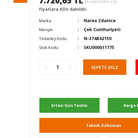
7.720,65 TL
8.127,00 TL
Fiyatlara KDV dahildir.
Narex Zdanice
Marka
Çek Cumhuriyeti
Menşei
N-374B42150
Tedarikçi Kodu
SKU000011775
Stok Kodu
SEPETE EKLE
Ertesi Gün Teslim
Kargo 
Teknik Döküman