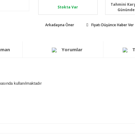
Tahmini Karg
Stokta Var
Gününde
Arkadaşına Öner
Fiyatı Düşünce Haber Ver
üman
Yorumlar
T
lmasında kullanılmaktadır