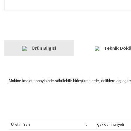
Ürün Bilgisi
Teknik Dök
Makine imalat sanayisinde sökülebilir birleştirmelerde, deliklere diş açı
Üretim Yeri
:
Çek Cumhuriyeti