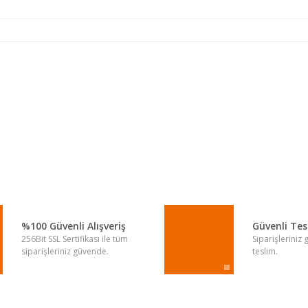
a yetersiz gördüğünüz noktaları öneri formunu kullanarak tarafımıza iletebi
Bu ürüne ilk yorumu siz yapın!
Yorum Yaz
%100 Güvenli Alışveriş
Güvenli Te
256Bit SSL Sertifikası ile tüm
Siparişleriniz
siparişleriniz güvende.
teslim.