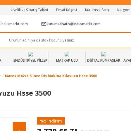
Tüm Alışverişlerde Vade Farksız 2 Taksit!
Üyeliksiz Sipariş Takibi
Fırsat Köşesi
Kurumsal Satış
Kargom
Mağazadan Teslim & Kolay İade
Hızlı Teslimat Siparişlerinizde Aynı Gün Kargo!
@indusmarkt.com
kurumsalsatis@indusmarkt.com
R
ENDÜSTRİYEL PİLLER
MATKAP UCU
DİJİTAL KUMPASLAR
AYA
r
Narex M42x1,5 İnce Diş Makina Kılavuzu Hsse 3500
vuzu Hsse 3500
%5 indirim