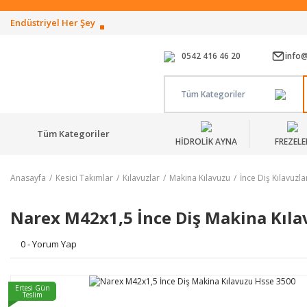
Endüstriyel Her Şey
0542 416 46 20
info
Tüm Kategoriler
Tüm Kategoriler
HİDROLİK AYNA
FREZELE
Anasayfa
Kesici Takımlar
Kılavuzlar
Makina Kılavuzu
İnce Diş Kılavuzla
Narex M42x1,5 İnce Diş Makina Kıla
0 - Yorum Yap
Ertesi Gün
Teslim