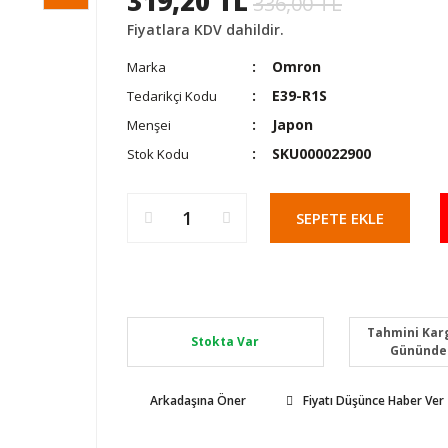
319,20 TL
336,00 TL
Fiyatlara KDV dahildir.
Omron
Marka
E39-R1S
Tedarikçi Kodu
Japon
Menşei
SKU000022900
Stok Kodu
SEPETE EKLE
Tahmini Karg
Stokta Var
Gününde
Arkadaşına Öner
Fiyatı Düşünce Haber Ver