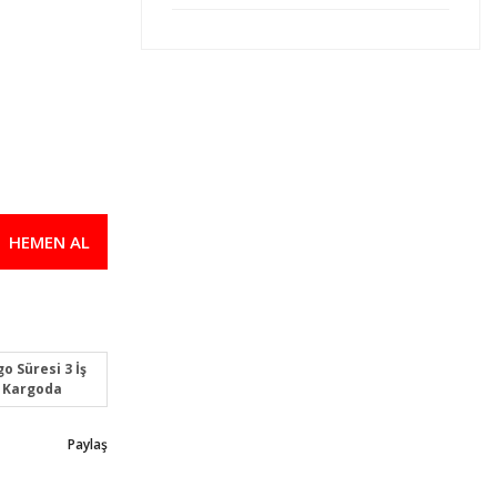
Omron XS2F-LM12PVC4A5M Kablolu K
392,00 TL
372,40 TL
Omron XS2F-LM12PVC4A10M Kablolu 
616,00 TL
585,20 TL
HEMEN AL
Omron XS2F-LM12PVC4S10M Kablolu 
616,00 TL
585,20 TL
o Süresi 3 İş
 Kargoda
Paylaş