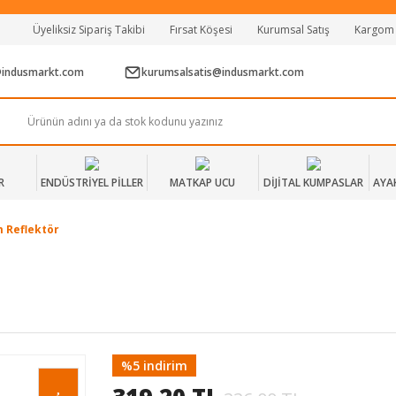
Tüm Alışverişlerde Vade Farksız 2 Taksit!
Üyeliksiz Sipariş Takibi
Fırsat Köşesi
Kurumsal Satış
Kargom
Mağazadan Teslim & Kolay İade
Hızlı Teslimat Siparişlerinizde Aynı Gün Kargo!
@indusmarkt.com
kurumsalsatis@indusmarkt.com
R
ENDÜSTRİYEL PİLLER
MATKAP UCU
DİJİTAL KUMPASLAR
AYA
 Reflektör
%5 indirim