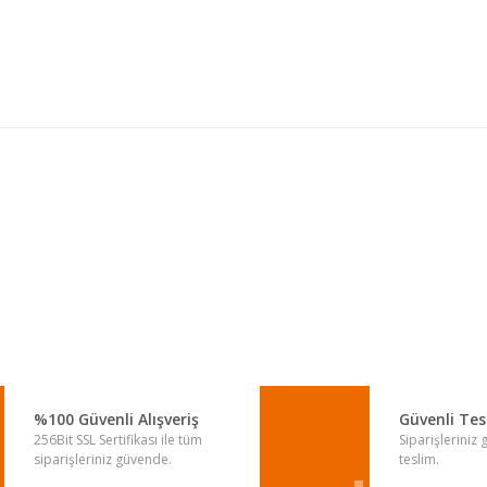
a yetersiz gördüğünüz noktaları öneri formunu kullanarak tarafımıza iletebi
Bu ürüne ilk yorumu siz yapın!
Yorum Yaz
%100 Güvenli Alışveriş
Güvenli Te
256Bit SSL Sertifikası ile tüm
Siparişleriniz
siparişleriniz güvende.
teslim.