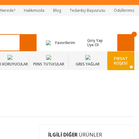
 Nerede?
Hakkımızda
Blog
Tedarikçi Başvurusu
Ödüllerimiz
Giriş Yap
Favorilerim
Üye Ol
FIRSAT
KÖŞESİ
K KORUYUCULAR
PENS TUTUCULAR
GRES YAĞLAR
İLGİLİ DİĞER
ÜRÜNLER