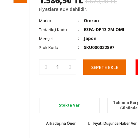
1.586,50 TL
1.670,00 TL
Fiyatlara KDV dahildir.
Omron
Marka
E3FA-DP13 2M OMI
Tedarikçi Kodu
Japon
Menşei
SKU000022897
Stok Kodu
SEPETE EKLE
Tahmini Karg
Stokta Var
Gününde
Arkadaşına Öner
Fiyatı Düşünce Haber Ver