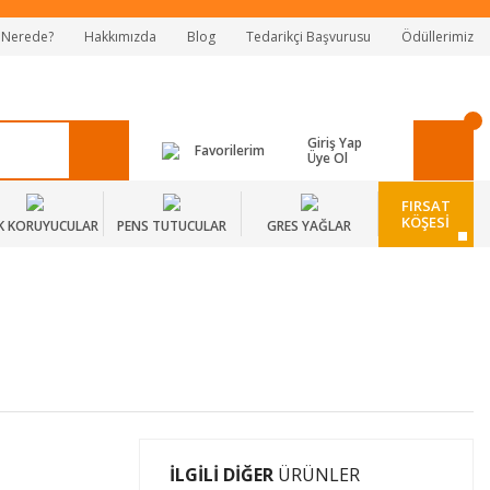
 Nerede?
Hakkımızda
Blog
Tedarikçi Başvurusu
Ödüllerimiz
Giriş Yap
Favorilerim
Üye Ol
FIRSAT
KÖŞESİ
K KORUYUCULAR
PENS TUTUCULAR
GRES YAĞLAR
İLGİLİ DİĞER
ÜRÜNLER