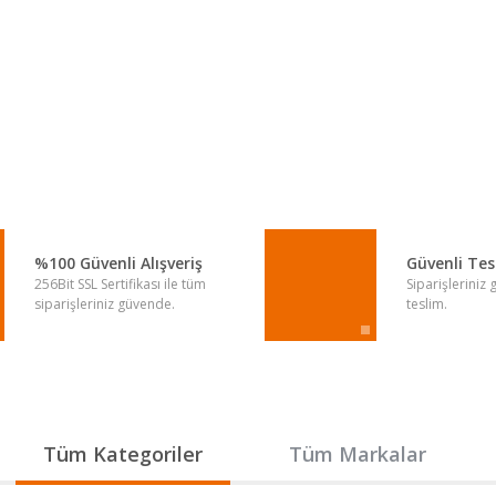
a yetersiz gördüğünüz noktaları öneri formunu kullanarak tarafımıza iletebi
Bu ürüne ilk yorumu siz yapın!
Yorum Yaz
%100 Güvenli Alışveriş
Güvenli Te
256Bit SSL Sertifikası ile tüm
Siparişleriniz
siparişleriniz güvende.
teslim.
Gönder
Tüm Kategoriler
Tüm Markalar