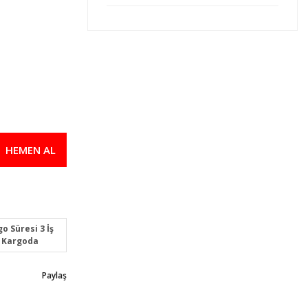
Omron E3Z-D86 OMI Fotoelektrik Sens
1.909,00 TL
1.813,55 TL
Omron E3FA-DP22 OMI Fotoelektrik S
1.754,00 TL
800,00 TL
HEMEN AL
Omron E3FA-RP11 2M OMI Fotoelektrik
1.670,00 TL
1.586,50 TL
o Süresi 3 İş
 Kargoda
Paylaş
Omron E3FA-DP23 OMI Fotoelektrik S
1.670,00 TL
1.586,50 TL