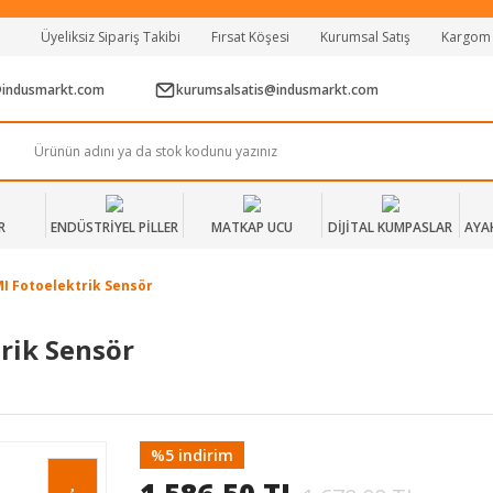
Tüm Alışverişlerde Vade Farksız 2 Taksit!
Üyeliksiz Sipariş Takibi
Fırsat Köşesi
Kurumsal Satış
Kargom
Mağazadan Teslim & Kolay İade
Hızlı Teslimat Siparişlerinizde Aynı Gün Kargo!
@indusmarkt.com
kurumsalsatis@indusmarkt.com
R
ENDÜSTRİYEL PİLLER
MATKAP UCU
DİJİTAL KUMPASLAR
AYA
 Fotoelektrik Sensör
rik Sensör
%5 indirim