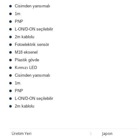
Cisimden yansımalı
1m
PNP
L-ON/D-ON seçilebilir
2m kablolu
Fotoelektrik sensör
M18 eksenel
Plastik gövde
Kırmızı LED
Cisimden yansımalı
1m
PNP
L-ON/D-ON seçilebilir
2m kablolu
Üretim Yeri
:
Japon