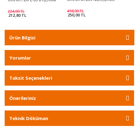
418,00 TL
224,00 TL
250,00 TL
212,80 TL
Ürün Bilgisi
Yorumlar
Taksit Seçenekleri
Önerileriniz
Teknik Döküman