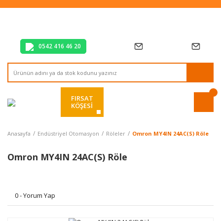
Tüm Alışverişlerde Vade Farksız 2 Taksit!
Mağazadan Teslim & Kolay İade
Hızlı Teslimat Siparişlerinizde Aynı Gün Kargo!
0542 416 46 20
FIRSAT
KÖŞESİ
Anasayfa
Endüstriyel Otomasyon
Röleler
Omron MY4IN 24AC(S) Röle
Omron MY4IN 24AC(S) Röle
0 - Yorum Yap