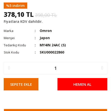
%5 indirim
378,10 TL
398,00 TL
Fiyatlara KDV dahildir.
Omron
Marka
Japon
Menşei
MY4IN 24AC (S)
Tedarikçi Kodu
SKU000022860
Stok Kodu
SEPETE EKLE
HEMEN AL