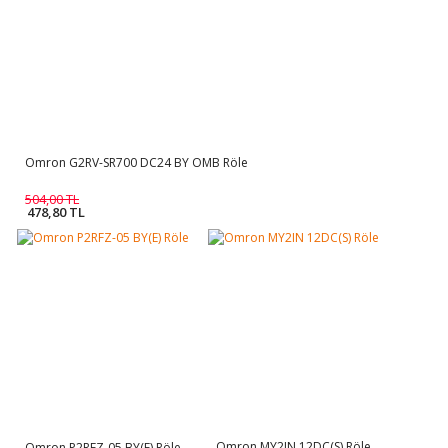
Omron G2RV-SR700 DC24 BY OMB Röle
504,00 TL
478,80 TL
Omron MY2IN 12DC(S) Röle
Omron P2RFZ-05 BY(E) Röle