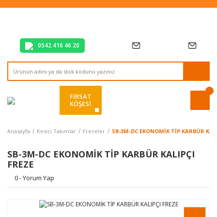
Tüm Alışverişlerde Vade Farksız 2 Taksit!
Mağazadan Teslim & Kolay İade
Hızlı Teslimat Siparişlerinizde Aynı Gün Kargo!
0542 416 46 20
FIRSAT
KÖŞESİ
Anasayfa
Kesici Takımlar
Frezeler
SB-3M-DC EKONOMİK TİP KARBÜR KALI
SB-3M-DC EKONOMİK TİP KARBÜR KALIPÇI
FREZE
0 - Yorum Yap