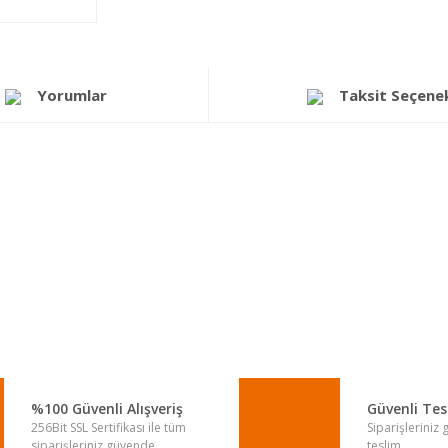
Yorumlar
Taksit Seçenek
a yetersiz gördüğünüz noktaları öneri formunu kullanarak tarafımıza iletebi
Bu ürüne ilk yorumu siz yapın!
Yorum Yaz
%100 Güvenli Alışveriş
Güvenli Te
256Bit SSL Sertifikası ile tüm
Siparişleriniz
siparişleriniz güvende.
teslim.