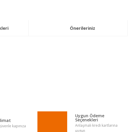
leri
Önerileriniz
lirsiniz.
Uygun Ödeme
Seçenekleri
slimat
Anlaşmalı kredi kartlarına
 güvenle kapınıza
uygun