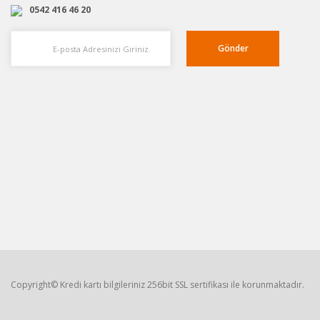
0542 416 46 20
Gönder
Copyright© Kredi kartı bilgileriniz 256bit SSL sertifikası ile korunmaktadır.