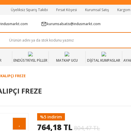
Tüm Alışverişlerde Vade Farksız 2 Taksit!
Üyeliksiz Sipariş Takibi
Fırsat Köşesi
Kurumsal Satış
Kargom
Mağazadan Teslim & Kolay İade
Hızlı Teslimat Siparişlerinizde Aynı Gün Kargo!
@indusmarkt.com
kurumsalsatis@indusmarkt.com
R
ENDÜSTRİYEL PİLLER
MATKAP UCU
DİJİTAL KUMPASLAR
AYA
KALIPÇI FREZE
LIPÇI FREZE
%5 indirim
764,18 TL
804,47 TL