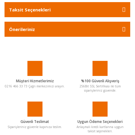
Taksit Seçenekleri
Önerileriniz
Müşteri Hizmetlerimiz
%100 Güvenli Alışveriş
0216 466 33 73 Çağrı merkezimizi arayın.
256Bit SSL Sertifikası ile tüm
siparişleriniz güvende.
Güvenli Teslimat
Uygun Ödeme Seçenekleri
Siparişleriniz güvenle kapınıza teslim.
Anlaşmalı kredi kartlarına uygun
taksit seçenekleri.