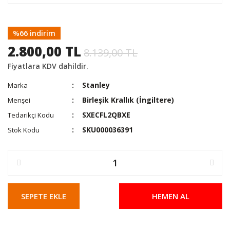
%66 indirim
2.800,00 TL
8.139,00 TL
Fiyatlara KDV dahildir.
Stanley
Marka
Birleşik Krallık (İngiltere)
Menşei
SXECFL2QBXE
Tedarikçi Kodu
SKU000036391
Stok Kodu
SEPETE EKLE
HEMEN AL