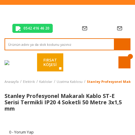
Tüm Alışverişlerde Vade Farksız 2 Taksit!
Mağazadan Teslim & Kolay İade
Hızlı Teslimat Siparişlerinizde Aynı Gün Kargo!
0542 416 46 20
FIRSAT
KÖŞESİ
Anasayfa
Elektrik
Kablolar
Uzatma Kablosu
Stanley Profesyonel Makaral
Stanley Profesyonel Makaralı Kablo ST-E
Serisi Termikli IP20 4 Soketli 50 Metre 3x1,5
mm
0 - Yorum Yap