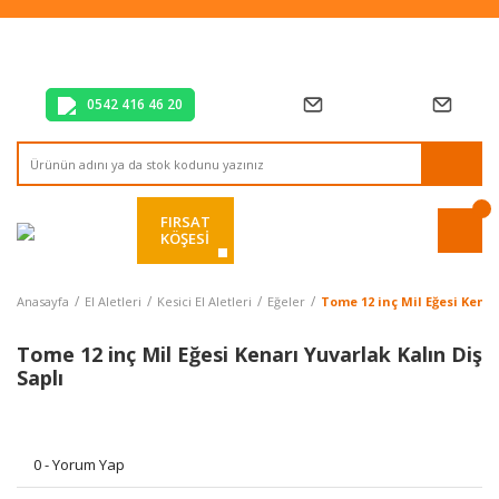
Tüm Alışverişlerde Vade Farksız 2 Taksit!
Mağazadan Teslim & Kolay İade
Hızlı Teslimat Siparişlerinizde Aynı Gün Kargo!
0542 416 46 20
FIRSAT
KÖŞESİ
Anasayfa
El Aletleri
Kesici El Aletleri
Eğeler
Tome 12 inç Mil Eğesi Kenar
Tome 12 inç Mil Eğesi Kenarı Yuvarlak Kalın Diş
Saplı
0 - Yorum Yap