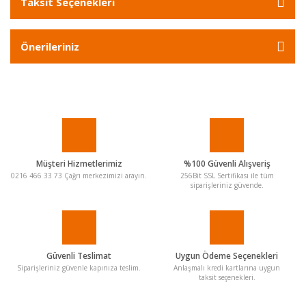
Taksit Seçenekleri
Önerileriniz
Müşteri Hizmetlerimiz
%100 Güvenli Alışveriş
0216 466 33 73 Çağrı merkezimizi arayın.
256Bit SSL Sertifikası ile tüm
siparişleriniz güvende.
Güvenli Teslimat
Uygun Ödeme Seçenekleri
Siparişleriniz güvenle kapınıza teslim.
Anlaşmalı kredi kartlarına uygun
taksit seçenekleri.