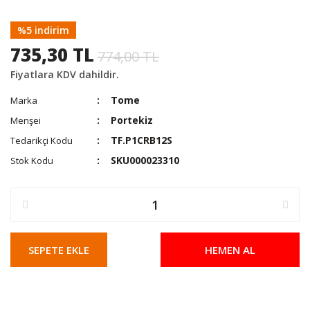
%5 indirim
735,30 TL
774,00 TL
Fiyatlara KDV dahildir.
Tome
Marka
Portekiz
Menşei
TF.P1CRB12S
Tedarikçi Kodu
SKU000023310
Stok Kodu
SEPETE EKLE
HEMEN AL