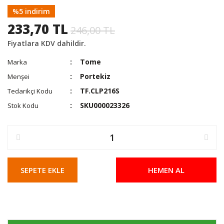
%5 indirim
233,70 TL
246,00 TL
Fiyatlara KDV dahildir.
Tome
Marka
Portekiz
Menşei
TF.CLP216S
Tedarikçi Kodu
SKU000023326
Stok Kodu
SEPETE EKLE
HEMEN AL