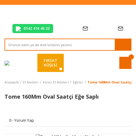
Tüm Alışverişlerde Vade Farksız 2 Taksit!
Mağazadan Teslim & Kolay İade
Hızlı Teslimat Siparişlerinizde Aynı Gün Kargo!
0542 416 46 20
FIRSAT
KÖŞESİ
Anasayfa
El Aletleri
Kesici El Aletleri
Eğeler
Tome 160Mm Oval Saatçi Eğ
Tome 160Mm Oval Saatçi Eğe Saplı
0 - Yorum Yap