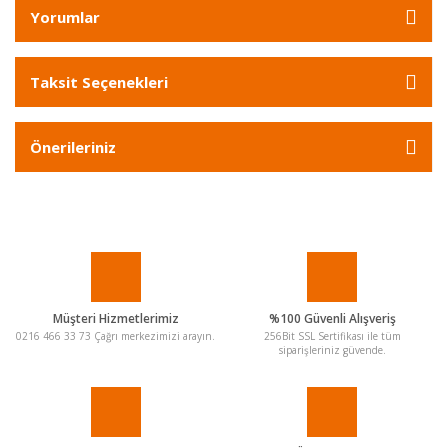
Yorumlar
Taksit Seçenekleri
Önerileriniz
Müşteri Hizmetlerimiz
%100 Güvenli Alışveriş
0216 466 33 73 Çağrı merkezimizi arayın.
256Bit SSL Sertifikası ile tüm
siparişleriniz güvende.