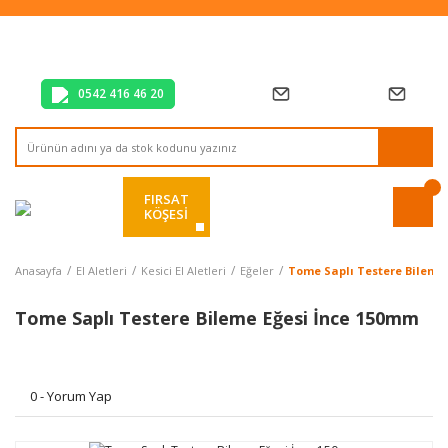
Tüm Alışverişlerde Vade Farksız 2 Taksit!
Mağazadan Teslim & Kolay İade
Hızlı Teslimat Siparişlerinizde Aynı Gün Kargo!
0542 416 46 20
FIRSAT
KÖŞESİ
Anasayfa
El Aletleri
Kesici El Aletleri
Eğeler
Tome Saplı Testere Bileme
Tome Saplı Testere Bileme Eğesi İnce 150mm
0 - Yorum Yap