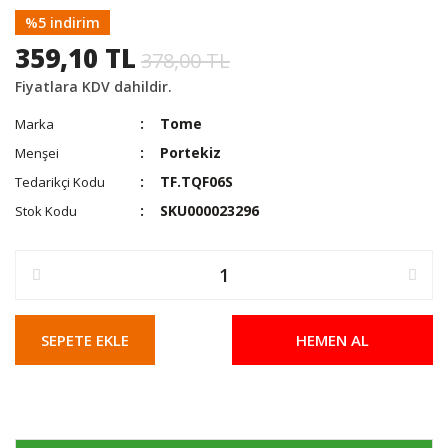
%5 indirim
359,10 TL
378,00 TL
Fiyatlara KDV dahildir.
Tome
Marka
Portekiz
Menşei
TF.TQF06S
Tedarikçi Kodu
SKU000023296
Stok Kodu
SEPETE EKLE
HEMEN AL