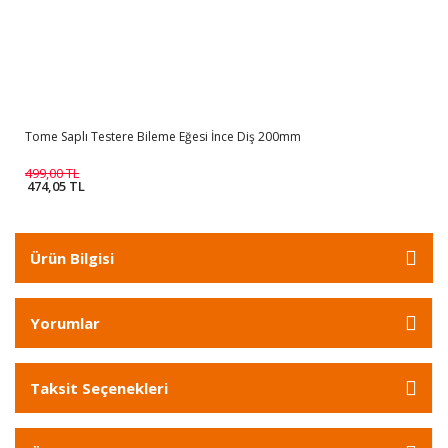
Tome Saplı Testere Bileme Eğesi İnce Diş 200mm
499,00 TL
474,05 TL
Ürün Bilgisi
Yorumlar
Taksit Seçenekleri