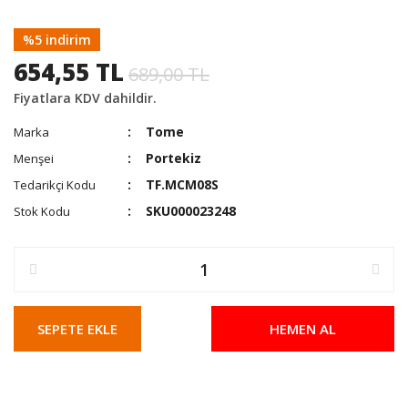
%5 indirim
654,55 TL
689,00 TL
Fiyatlara KDV dahildir.
Tome
Marka
Portekiz
Menşei
TF.MCM08S
Tedarikçi Kodu
SKU000023248
Stok Kodu
SEPETE EKLE
HEMEN AL