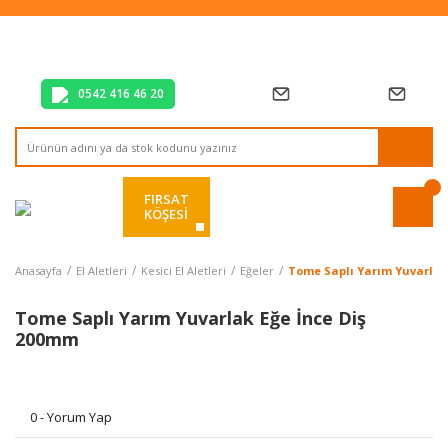
Tüm Alışverişlerde Vade Farksız 2 Taksit!
Mağazadan Teslim & Kolay İade
Hızlı Teslimat Siparişlerinizde Aynı Gün Kargo!
0542 416 46 20
FIRSAT
KÖŞESİ
Anasayfa
El Aletleri
Kesici El Aletleri
Eğeler
Tome Saplı Yarım Yuvarlak
Tome Saplı Yarım Yuvarlak Eğe İnce Diş
200mm
0 - Yorum Yap