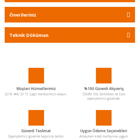
Önerileriniz
Teknik Döküman
Müşteri Hizmetlerimiz
%100 Güvenli Alışveriş
0216 466 33 73 Çağrı merkezimizi arayın.
256Bit SSL Sertifikası ile tüm
siparişleriniz güvende.
Güvenli Teslimat
Uygun Ödeme Seçenekleri
Siparişleriniz güvenle kapınıza teslim.
Anlaşmalı kredi kartlarına uygun