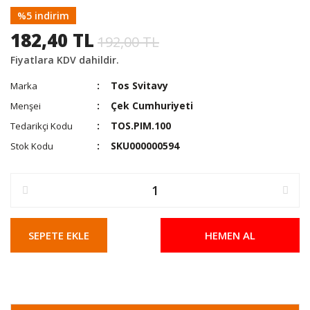
%5 indirim
182,40 TL
192,00 TL
Fiyatlara KDV dahildir.
Tos Svitavy
Marka
Çek Cumhuriyeti
Menşei
TOS.PIM.100
Tedarikçi Kodu
SKU000000594
Stok Kodu
SEPETE EKLE
HEMEN AL