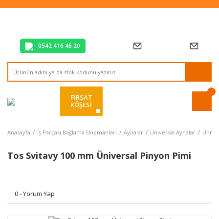
Tüm Alışverişlerde Vade Farksız 2 Taksit!
Mağazadan Teslim & Kolay İade
Hızlı Teslimat Siparişlerinizde Aynı Gün Kargo!
0542 416 46 20
FIRSAT
KÖŞESİ
Anasayfa
İş Parçası Bağlama Ekipmanları
Aynalar
Üniversal Aynalar
Üniver
Tos Svitavy 100 mm Üniversal Pinyon Pimi
0 - Yorum Yap