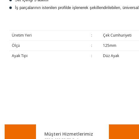
İş parçalarının istenilen profilde işlenerek şekillendirilebilen, üniversa
Üretim Yeri
:
Çek Cumhuriyeti
Ölçü
:
125mm
Ayak Tipi
:
Düz Ayak
Bu ürünün fiyat bilgisi, resim, ürün açıklamalarında ve diğer konulard
Görüş ve önerileriniz için teşekkür ederiz.
Ürün resmi kalitesiz, bozuk veya görüntülenemiyor.
Ürün açıklamasında eksik bilgiler bulunuyor.
Ürün bilgilerinde hatalar bulunuyor.
Ürün fiyatı diğer sitelerden daha pahalı.
Müşteri Hizmetlerimiz