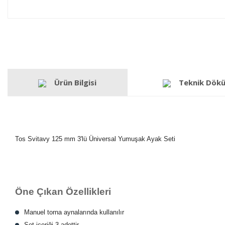
Ürün Bilgisi
Teknik Dök
Tos Svitavy 125 mm 3'lü Üniversal Yumuşak Ayak Seti
Öne Çıkan Özellikleri
Manuel torna aynalarında kullanılır
Set içeriği 3 adettir