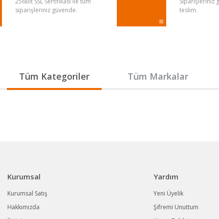
256Bit SSL Sertifikası ile tüm
Siparişleriniz
siparişleriniz güvende.
teslim.
Gönder
Tüm Kategoriler
Tüm Markalar
Kurumsal
Yardım
Kurumsal Satış
Yeni Üyelik
Hakkımızda
Şifremi Unuttum