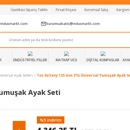
Tüm Alışverişlerde Vade Farksız 2 Taksit!
Üyeliksiz Sipariş Takibi
Fırsat Köşesi
Kurumsal Satış
Kargom
Mağazadan Teslim & Kolay İade
Hızlı Teslimat Siparişlerinizde Aynı Gün Kargo!
@indusmarkt.com
kurumsalsatis@indusmarkt.com
R
ENDÜSTRİYEL PİLLER
MATKAP UCU
DİJİTAL KUMPASLAR
AYA
niversal Ayak Setleri
Tos Svitavy 125 mm 3'lü Üniversal Yumuşak Ayak S
Yumuşak Ayak Seti
%5 indirim