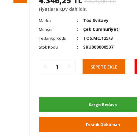
4.346,25 TL
4.575,00 TL
Fiyatlara KDV dahildir.
Tos Svitavy
Marka
Çek Cumhuriyeti
Menşei
TOS.MC.125/3
Tedarikçi Kodu
SKU000000537
Stok Kodu
SEPETE EKLE
Kargo Bedava
Teknik Döküman