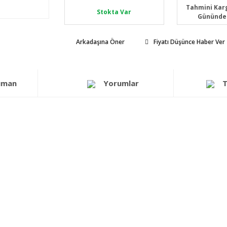
Tahmini Karg
Stokta Var
Gününde
Arkadaşına Öner
Fiyatı Düşünce Haber Ver
üman
Yorumlar
T