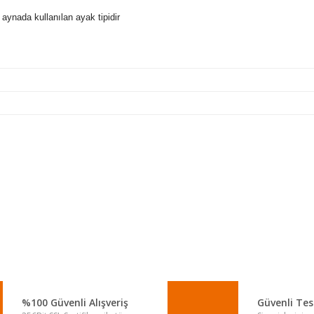
l aynada kullanılan ayak tipidir
a yetersiz gördüğünüz noktaları öneri formunu kullanarak tarafımıza iletebi
Bu ürüne ilk yorumu siz yapın!
Yorum Yaz
%100 Güvenli Alışveriş
Güvenli Te