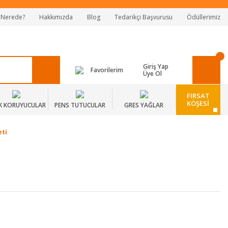
 Nerede?
Hakkımızda
Blog
Tedarikçi Başvurusu
Ödüllerimiz
Giriş Yap
Favorilerim
Üye Ol
FIRSAT
KÖŞESİ
K KORUYUCULAR
PENS TUTUCULAR
GRES YAĞLAR
eti