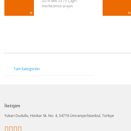
0216 466 33 73 Çağrı
Bu ürüne benzer farklı alternatifler olmalı.
merkezimizi arayın.
Tüm Kategoriler
İletişim
Yukarı Dudullu, Hünkar Sk. No: 4, 34776 Ümraniye/İstanbul, Türkiye