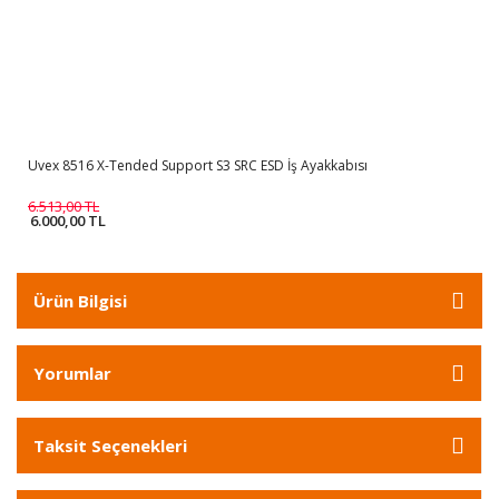
Uvex 8516 X-Tended Support S3 SRC ESD İş Ayakkabısı
6.513,00 TL
6.000,00 TL
Ürün Bilgisi
Yorumlar
Taksit Seçenekleri