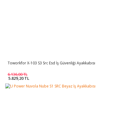
Toworkfor X-103 S3 Src Esd İş Güvenliği Ayakkabısı
6.136,00 TL
5.829,20 TL