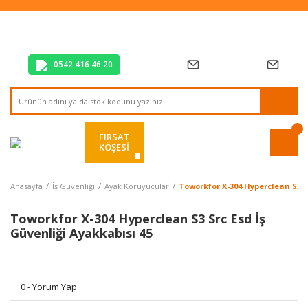
Tüm Alışverişlerde Vade Farksız 2 Taksit!
Mağazadan Teslim & Kolay İade
Hızlı Teslimat Siparişlerinizde Aynı Gün Kargo!
0542 416 46 20
FIRSAT
KÖŞESİ
Anasayfa
İş Güvenliği
Ayak Koruyucular
Toworkfor X-304 Hyperclean S3 Sr
Toworkfor X-304 Hyperclean S3 Src Esd İş
Güvenliği Ayakkabısı 45
0 - Yorum Yap