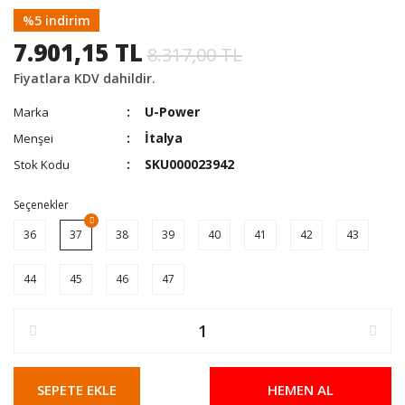
%5 indirim
7.901,15 TL
8.317,00 TL
Fiyatlara KDV dahildir.
U-Power
Marka
İtalya
Menşei
SKU000023942
Stok Kodu
Seçenekler
36
37
38
39
40
41
42
43
44
45
46
47
SEPETE EKLE
HEMEN AL