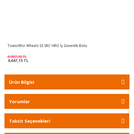
Toworkfor Wheels S3 SRC HRO İş Güvenlik Botu
6.997,00 TL
6.647,15 TL
Ürün Bilgisi
Yorumlar
Taksit Seçenekleri