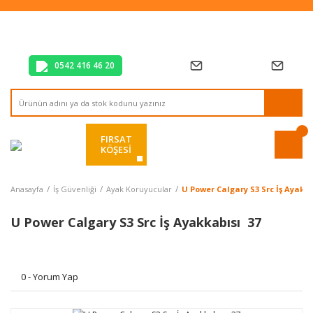
Tüm Alışverişlerde Vade Farksız 2 Taksit!
Mağazadan Teslim & Kolay İade
Hızlı Teslimat Siparişlerinizde Aynı Gün Kargo!
0542 416 46 20
FIRSAT
KÖŞESİ
Anasayfa
İş Güvenliği
Ayak Koruyucular
U Power Calgary S3 Src İş Ayakk
U Power Calgary S3 Src İş Ayakkabısı 37
0 - Yorum Yap