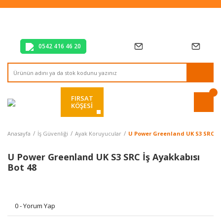
Tüm Alışverişlerde Vade Farksız 2 Taksit!
Mağazadan Teslim & Kolay İade
Hızlı Teslimat Siparişlerinizde Aynı Gün Kargo!
0542 416 46 20
FIRSAT
KÖŞESİ
Anasayfa
İş Güvenliği
Ayak Koruyucular
U Power Greenland UK S3 SRC İş 
U Power Greenland UK S3 SRC İş Ayakkabısı
Bot 48
0 - Yorum Yap