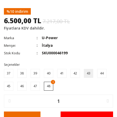
%10 indirim
6.500,00 TL
7.217,00 TL
Fiyatlara KDV dahildir.
U-Power
Marka
İtalya
Menşei
SKU000046199
Stok Kodu
Seçenekler
37
38
39
40
41
42
43
44
45
46
47
48