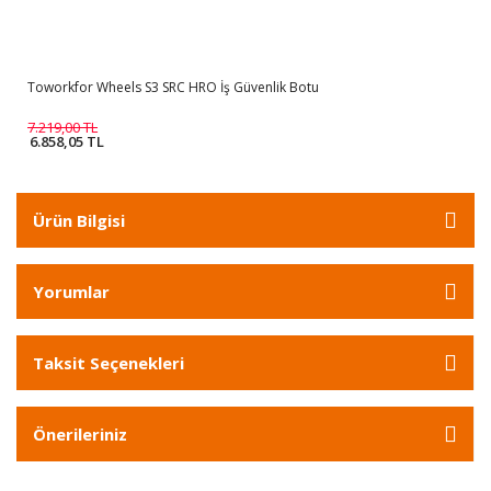
Toworkfor Wheels S3 SRC HRO İş Güvenlik Botu
7.219,00 TL
6.858,05 TL
Ürün Bilgisi
Yorumlar
Taksit Seçenekleri
Önerileriniz