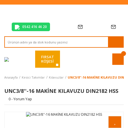
Tüm Alışverişlerde Vade Farksız 2 Taksit!
Mağazadan Teslim & Kolay İade
Hızlı Teslimat Siparişlerinizde Aynı Gün Kargo!
0542 416 46 20
FIRSAT
KÖŞESİ
Anasayfa
Kesici Takımlar
Kılavuzlar
UNC3/8''-16 MAKİNE KILAVUZU DIN21
UNC3/8''-16 MAKİNE KILAVUZU DIN2182 HSS
0 - Yorum Yap