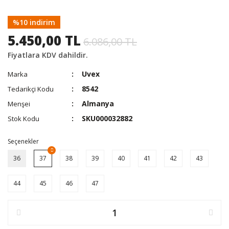
%10 indirim
5.450,00 TL
6.086,00 TL
Fiyatlara KDV dahildir.
Uvex
Marka
8542
Tedarikçi Kodu
Almanya
Menşei
SKU000032882
Stok Kodu
Seçenekler
36
37
38
39
40
41
42
43
44
45
46
47