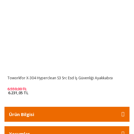
Toworkfor X-304 Hyperclean S3 Src Esd İş Güvenliği Ayakkabısı
6.559,00 TL
6.231,05 TL
Ürün Bilgisi
Yorumlar