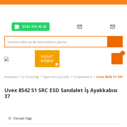
Tüm Alışverişlerde Vade Farksız 2 Taksit!
Mağazadan Teslim & Kolay İade
Hızlı Teslimat Siparişlerinizde Aynı Gün Kargo!
0542 416 46 20
FIRSAT
KÖŞESİ
Anasayfa
İş Güvenliği
Ayak Koruyucular
İş Ayakkabısı
Uvex 8542 S1 SRC E
Uvex 8542 S1 SRC ESD Sandalet İş Ayakkabısı
37
0 - Yorum Yap