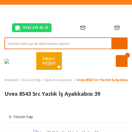
Tüm Alışverişlerde Vade Farksız 2 Taksit!
Mağazadan Teslim & Kolay İade
Hızlı Teslimat Siparişlerinizde Aynı Gün Kargo!
0542 416 46 20
FIRSAT
KÖŞESİ
Anasayfa
İş Güvenliği
Ayak Koruyucular
Uvex 8543 Src Yazlık İş Ayakkabı
Uvex 8543 Src Yazlık İş Ayakkabısı 39
0 - Yorum Yap