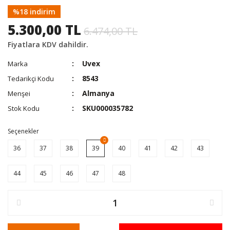
%18 indirim
5.300,00 TL
6.474,00 TL
Fiyatlara KDV dahildir.
Uvex
Marka
8543
Tedarikçi Kodu
Almanya
Menşei
SKU000035782
Stok Kodu
Seçenekler
36
37
38
39
40
41
42
43
44
45
46
47
48