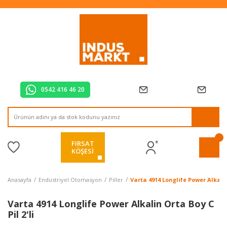
Tüm Alışverişlerde Vade Farksız 2 Taksit!
Mağazadan Teslim & Kolay İade
Hızlı Teslimat Siparişlerinizde Aynı Gün Kargo!
0542 416 46 20
FIRSAT
KÖŞESİ
Anasayfa
Endüstriyel Otomasyon
Piller
Varta 4914 Longlife Power Alkalin 
Varta 4914 Longlife Power Alkalin Orta Boy C
Pil 2'li