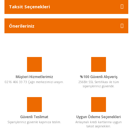
Taksit Seçenekleri
Önerileriniz
Müşteri Hizmetlerimiz
%100 Güvenli Alışveriş
0216 466 33 73 Çağrı merkezimizi arayın.
256Bit SSL Sertifikası ile tüm
siparişleriniz güvende.
Güvenli Teslimat
Uygun Ödeme Seçenekleri
Siparişleriniz güvenle kapınıza teslim.
Anlaşmalı kredi kartlarına uygun
taksit seçenekleri.