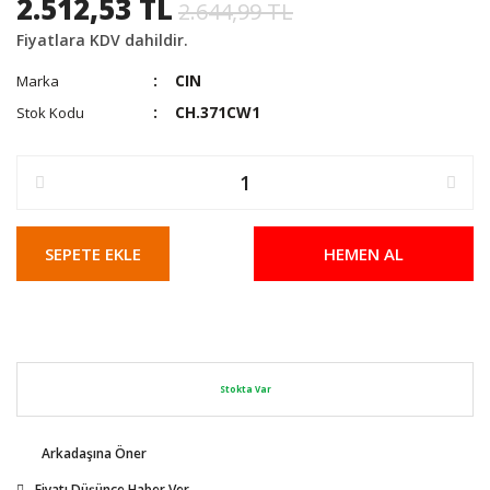
2.512,53 TL
2.644,99 TL
Fiyatlara KDV dahildir.
CIN
Marka
CH.371CW1
Stok Kodu
SEPETE EKLE
HEMEN AL
Stokta Var
Arkadaşına Öner
Fiyatı Düşünce Haber Ver