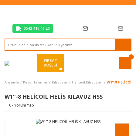
Tüm Alışverişlerde Vade Farksız 2 Taksit!
Mağazadan Teslim & Kolay İade
Hızlı Teslimat Siparişlerinizde Aynı Gün Kargo!
0542 416 46 20
FIRSAT
KÖŞESİ
Anasayfa
Kesici Takımlar
Kılavuzlar
Helicioil Kılavuzları
W1''-8 HELİCOİL
W1''-8 HELİCOİL HELİS KILAVUZ HSS
0 - Yorum Yap