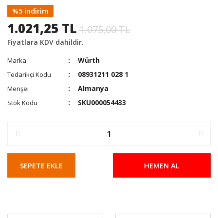
%5 indirim
1.021,25 TL
1.075,00 TL
Fiyatlara KDV dahildir.
Würth
Marka
08931211 028 1
Tedarikçi Kodu
Almanya
Menşei
SKU000054433
Stok Kodu
SEPETE EKLE
HEMEN AL