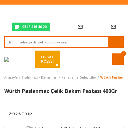
Tüm Alışverişlerde Vade Farksız 2 Taksit!
Mağazadan Teslim & Kolay İade
Hızlı Teslimat Siparişlerinizde Aynı Gün Kargo!
0542 416 46 20
FIRSAT
KÖŞESİ
Anasayfa
Sızdırmazlık Elemanları
Kenetleme Önleyiciler
Würth Paslanmaz
Würth Paslanmaz Çelik Bakım Pastası 400Gr
0 - Yorum Yap