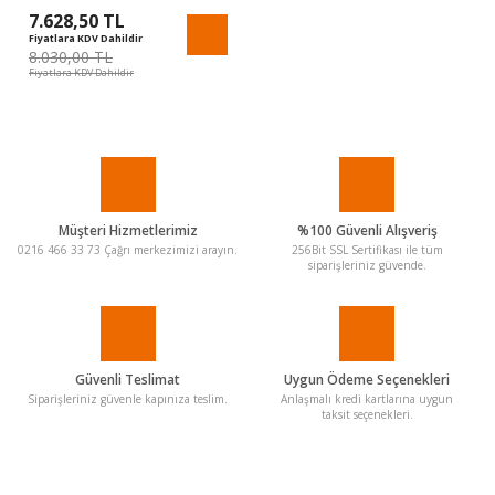
7.628,50 TL
Fiyatlara KDV Dahildir
8.030,00 TL
Fiyatlara KDV Dahildir
Müşteri Hizmetlerimiz
%100 Güvenli Alışveriş
0216 466 33 73 Çağrı merkezimizi arayın.
256Bit SSL Sertifikası ile tüm
siparişleriniz güvende.
Güvenli Teslimat
Uygun Ödeme Seçenekleri
Siparişleriniz güvenle kapınıza teslim.
Anlaşmalı kredi kartlarına uygun
taksit seçenekleri.