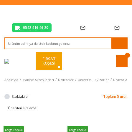
Tüm Alışverişlerde Vade Farksız 2 Taksit!
Mağazadan Teslim & Kolay İade
Hızlı Teslimat Siparişlerinizde Aynı Gün Kargo!
0542 416 46 20
FIRSAT
KÖŞESİ
Anasayfa
Makine Aksesuarları
Divizörler
Üniversal Divizörler
Divizör Akse
Stoktakiler
Toplam 5 ürün
%5
%5
Kargo Bedava
Kargo Bedava