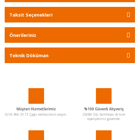
Taksit Seçenekleri
Önerileriniz
Teknik Döküman
Müşteri Hizmetlerimiz
%100 Güvenli Alışveriş
0216 466 33 73 Çağrı merkezimizi arayın.
256Bit SSL Sertifikası ile tüm
siparişleriniz güvende.