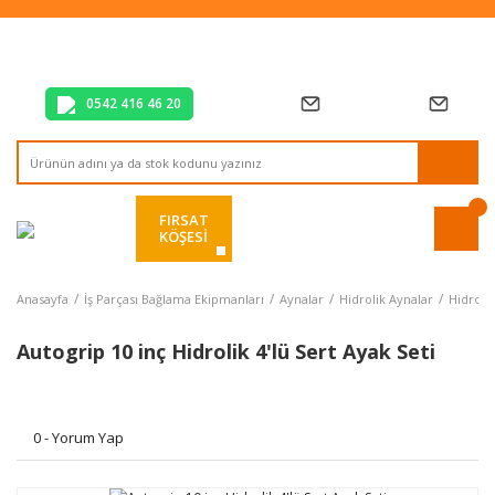
Tüm Alışverişlerde Vade Farksız 2 Taksit!
Mağazadan Teslim & Kolay İade
Hızlı Teslimat Siparişlerinizde Aynı Gün Kargo!
0542 416 46 20
FIRSAT
KÖŞESİ
Anasayfa
İş Parçası Bağlama Ekipmanları
Aynalar
Hidrolik Aynalar
Hidrolik
Autogrip 10 inç Hidrolik 4'lü Sert Ayak Seti
0 - Yorum Yap