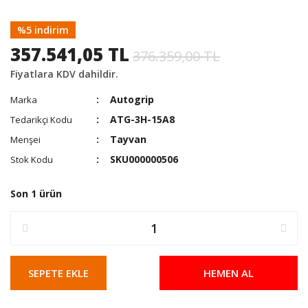
%5 indirim
357.541,05 TL
376.359,00 TL
Fiyatlara KDV dahildir.
Autogrip
Marka
ATG-3H-15A8
Tedarikçi Kodu
Tayvan
Menşei
SKU000000506
Stok Kodu
Son 1 ürün
SEPETE EKLE
HEMEN AL