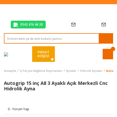
Tüm Alışverişlerde Vade Farksız 2 Taksit!
Mağazadan Teslim & Kolay İade
Hızlı Teslimat Siparişlerinizde Aynı Gün Kargo!
0542 416 46 20
FIRSAT
KÖŞESİ
Anasayfa
İş Parçası Bağlama Ekipmanları
Aynalar
Hidrolik Aynalar
Autogri
Autogrip 15 inç A8 3 Ayaklı Açık Merkezli Cnc
Hidrolik Ayna
0 - Yorum Yap