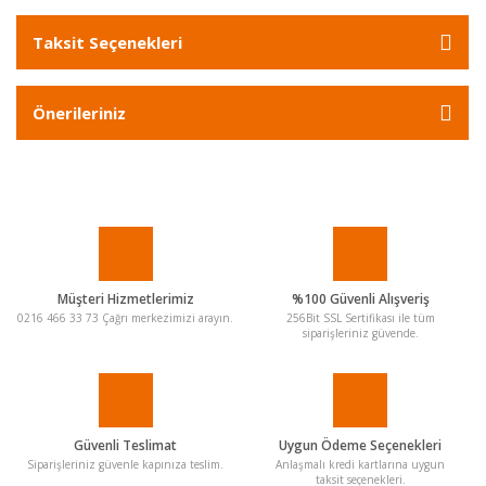
Taksit Seçenekleri
Önerileriniz
Müşteri Hizmetlerimiz
%100 Güvenli Alışveriş
0216 466 33 73 Çağrı merkezimizi arayın.
256Bit SSL Sertifikası ile tüm
siparişleriniz güvende.
Güvenli Teslimat
Uygun Ödeme Seçenekleri
Siparişleriniz güvenle kapınıza teslim.
Anlaşmalı kredi kartlarına uygun
taksit seçenekleri.