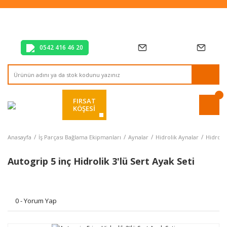
Tüm Alışverişlerde Vade Farksız 2 Taksit!
Mağazadan Teslim & Kolay İade
Hızlı Teslimat Siparişlerinizde Aynı Gün Kargo!
0542 416 46 20
FIRSAT
KÖŞESİ
Anasayfa
İş Parçası Bağlama Ekipmanları
Aynalar
Hidrolik Aynalar
Hidrolik
Autogrip 5 inç Hidrolik 3'lü Sert Ayak Seti
0 - Yorum Yap