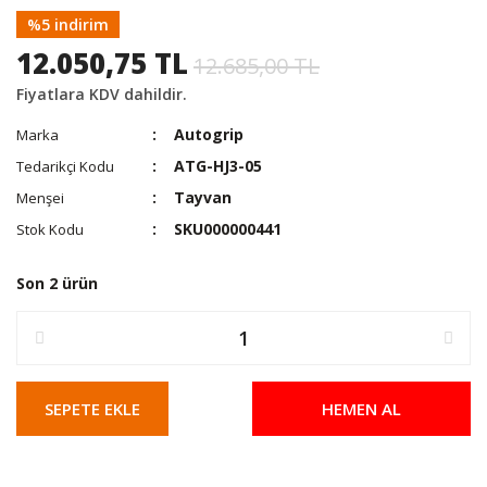
%5 indirim
12.050,75 TL
12.685,00 TL
Fiyatlara KDV dahildir.
Autogrip
Marka
ATG-HJ3-05
Tedarikçi Kodu
Tayvan
Menşei
SKU000000441
Stok Kodu
Son 2 ürün
SEPETE EKLE
HEMEN AL