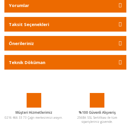
Yorumlar
Taksit Seçenekleri
Önerileriniz
Teknik Döküman
Müşteri Hizmetlerimiz
%100 Güvenli Alışveriş
0216 466 33 73 Çağrı merkezimizi arayın.
256Bit SSL Sertifikası ile tüm
siparişleriniz güvende.