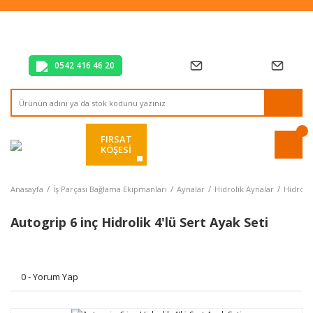
Tüm Alışverişlerde Vade Farksız 2 Taksit!
Mağazadan Teslim & Kolay İade
Hızlı Teslimat Siparişlerinizde Aynı Gün Kargo!
0542 416 46 20
FIRSAT
KÖŞESİ
Anasayfa
İş Parçası Bağlama Ekipmanları
Aynalar
Hidrolik Aynalar
Hidrolik
Autogrip 6 inç Hidrolik 4'lü Sert Ayak Seti
0 - Yorum Yap