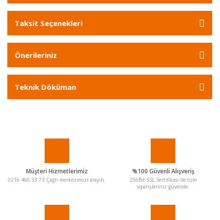
Taksit Seçenekleri
Önerileriniz
Teknik Döküman
Müşteri Hizmetlerimiz
%100 Güvenli Alışveriş
0216 466 33 73 Çağrı merkezimizi arayın.
256Bit SSL Sertifikası ile tüm
siparişleriniz güvende.