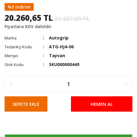
%5 indirim
20.260,65 TL
21.327,00 TL
Fiyatlara KDV dahildir.
Autogrip
Marka
ATG-HJ4-06
Tedarikçi Kodu
Tayvan
Menşei
SKU000000449
Stok Kodu
SEPETE EKLE
HEMEN AL