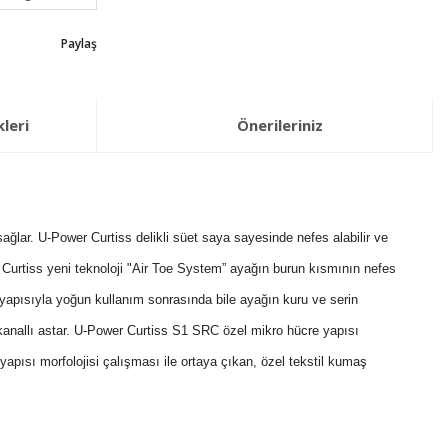
Paylaş
leri
Önerileriniz
lar. U-Power Curtiss delikli süet saya sayesinde nefes alabilir ve
r Curtiss yeni teknoloji "Air Toe System” ayağın burun kısmının nefes
yapısıyla yoğun kullanım sonrasında bile ayağın kuru ve serin
a kanallı astar. U-Power Curtiss S1 SRC özel mikro hücre yapısı
apısı morfolojisi çalışması ile ortaya çıkan, özel tekstil kumaş