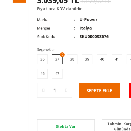
3.039,05 TL
3.199,00 TL
Fiyatlara KDV dahildir.
U-Power
Marka
İtalya
Menşei
SKU000038676
Stok Kodu
Seçenekler
36
37
38
39
40
41
46
47
SEPETE EKLE
Tahmini Karg
Stokta Var
Gününde