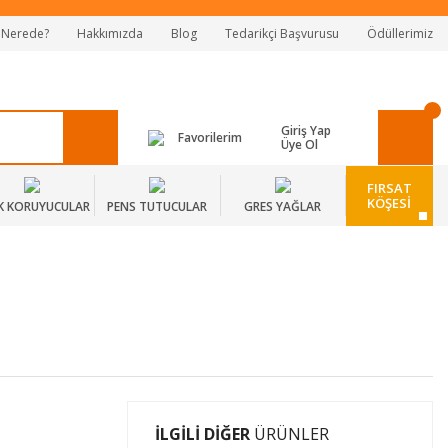
 Nerede?
Hakkımızda
Blog
Tedarikçi Başvurusu
Ödüllerimiz
Giriş Yap
Favorilerim
Üye Ol
FIRSAT
KÖŞESİ
K KORUYUCULAR
PENS TUTUCULAR
GRES YAĞLAR
İLGİLİ DİĞER
ÜRÜNLER