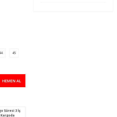
U Power Class S2 Src Suya Dayanıklı A
2.862,00 TL
800,00 TL
Toworkfor Trail Boot S3 SRC İş Güvenli
44
45
5.240,00 TL
4.978,00 TL
HEMEN AL
o Süresi 3 İş
 Kargoda