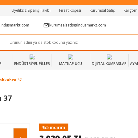
Tüm Alışverişlerde Vade Farksız 2 Taksit!
Üyeliksiz Sipariş Takibi
Fırsat Köşesi
Kurumsal Satış
Kargom
Mağazadan Teslim & Kolay İade
Hızlı Teslimat Siparişlerinizde Aynı Gün Kargo!
@indusmarkt.com
kurumsalsatis@indusmarkt.com
R
ENDÜSTRİYEL PİLLER
MATKAP UCU
DİJİTAL KUMPASLAR
AYA
yakkabısı 37
ı 37
%5 indirim