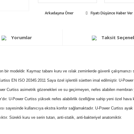
Arkadaşına Öner
Fiyatı Düşünce Haber Ver
Yorumlar
Taksit Seçenek
bir modeldir. Kaymaz tabanı kuru ve ıslak zeminlerde güvenli çalışmanızı sağ
Curtiss EN ISO 20345:2011 Saya özel işlentili süetten imal edilmiştir. U-Powe
wer Curtiss asimetrik gözenekleri ve su geçirmeyen, nefes alabilen membran 
’dır. U-Power Curtiss yüksek nefes alabilirlik özelliğine sahip yeni özel hav
ısı sayesinde kullanıcıya ekstra konfor sağlamaktadır. U-Power Curtiss ayak y
r. Sürekli kuru ve serin tutan, anti-statik, anti-bakteriyel anatomiktir.