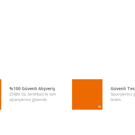
a yetersiz gördüğünüz noktaları öneri formunu kullanarak tarafımıza iletebi
Bu ürüne ilk yorumu siz yapın!
Yorum Yaz
%100 Güvenli Alışveriş
Güvenli Te
256Bit SSL Sertifikası ile tüm
Siparişleriniz
siparişleriniz güvende.
teslim.